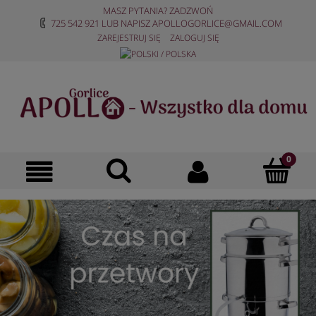
MASZ PYTANIA? ZADZWOŃ
725 542 921
LUB NAPISZ
APOLLOGORLICE@GMAIL.COM
ZAREJESTRUJ SIĘ
ZALOGUJ SIĘ