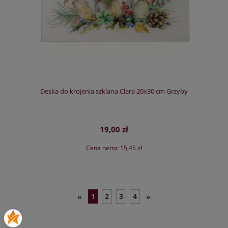
Deska do krojenia szklana Clara 20x30 cm Grzyby
19,00 zł
Cena netto:
15,45 zł
1
2
3
4
«
»