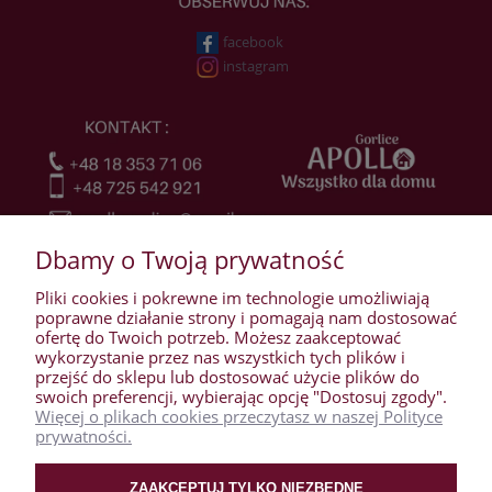
facebook
instagram
Dbamy o Twoją prywatność
Pliki cookies i pokrewne im technologie umożliwiają
poprawne działanie strony i pomagają nam dostosować
ofertę do Twoich potrzeb. Możesz zaakceptować
wykorzystanie przez nas wszystkich tych plików i
przejść do sklepu lub dostosować użycie plików do
WARUNKI ZAKUPÓW
swoich preferencji, wybierając opcję "Dostosuj zgody".
Więcej o plikach cookies przeczytasz w naszej Polityce
prywatności.
MOJE KONTO
ZAAKCEPTUJ TYLKO NIEZBĘDNE