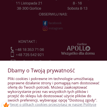
facebook
instagram
Dbamy o Twoją prywatność
Pliki cookies i pokrewne im technologie umożliwiają
poprawne działanie strony i pomagają nam dostosować
ofertę do Twoich potrzeb. Możesz zaakceptować
wykorzystanie przez nas wszystkich tych plików i
przejść do sklepu lub dostosować użycie plików do
WARUNKI ZAKUPÓW
swoich preferencji, wybierając opcję "Dostosuj zgody".
Więcej o plikach cookies przeczytasz w naszej Polityce