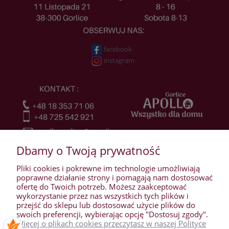
facebook
instagram
Dbamy o Twoją prywatność
Pliki cookies i pokrewne im technologie umożliwiają
poprawne działanie strony i pomagają nam dostosować
ofertę do Twoich potrzeb. Możesz zaakceptować
wykorzystanie przez nas wszystkich tych plików i
przejść do sklepu lub dostosować użycie plików do
WARUNKI ZAKUPÓW
swoich preferencji, wybierając opcję "Dostosuj zgody".
Więcej o plikach cookies przeczytasz w naszej Polityce