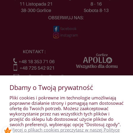
facebook
instagram
Dbamy o Twoją prywatność
Pliki cookies i pokrewne im technologie umożliwiają
poprawne działanie strony i pomagają nam dostosować
ofertę do Twoich potrzeb. Możesz zaakceptować
wykorzystanie przez nas wszystkich tych plików i
przejść do sklepu lub dostosować użycie plików do
WARUNKI ZAKUPÓW
swoich preferencji, wybierając opcję "Dostosuj zgody".
Więcej o plikach cookies przeczytasz w naszej Polityce