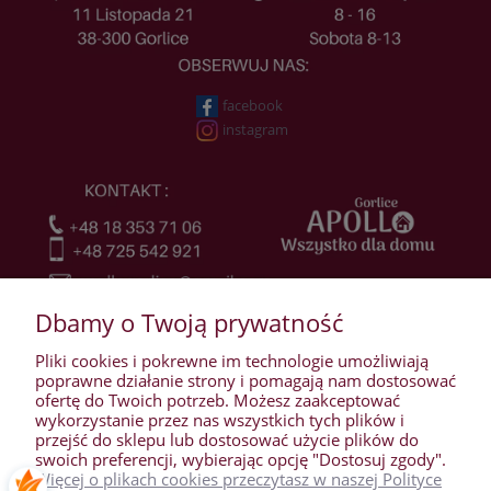
facebook
instagram
Dbamy o Twoją prywatność
Pliki cookies i pokrewne im technologie umożliwiają
poprawne działanie strony i pomagają nam dostosować
ofertę do Twoich potrzeb. Możesz zaakceptować
wykorzystanie przez nas wszystkich tych plików i
przejść do sklepu lub dostosować użycie plików do
WARUNKI ZAKUPÓW
swoich preferencji, wybierając opcję "Dostosuj zgody".
Więcej o plikach cookies przeczytasz w naszej Polityce