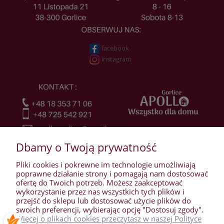
facebook
instagram
Dbamy o Twoją prywatność
Pliki cookies i pokrewne im technologie umożliwiają
poprawne działanie strony i pomagają nam dostosować
ofertę do Twoich potrzeb. Możesz zaakceptować
wykorzystanie przez nas wszystkich tych plików i
przejść do sklepu lub dostosować użycie plików do
WARUNKI ZAKUPÓW
swoich preferencji, wybierając opcję "Dostosuj zgody".
Więcej o plikach cookies przeczytasz w naszej Polityce