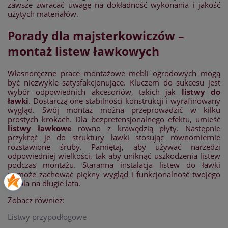
zawsze zwracać uwagę na dokładność wykonania i jakość
użytych materiałów.
Porady dla majsterkowiczów –
montaż listew ławkowych
Własnoręczne prace montażowe mebli ogrodowych mogą
być niezwykle satysfakcjonujące. Kluczem do sukcesu jest
wybór odpowiednich akcesoriów, takich jak
listwy do
ławki
. Dostarczą one stabilności konstrukcji i wyrafinowany
wygląd. Swój montaż można przeprowadzić w kilku
prostych krokach. Dla bezpretensjonalnego efektu, umieść
listwy ławkowe
równo z krawędzią płyty. Następnie
przykręć je do struktury ławki stosując równomiernie
rozstawione śruby. Pamiętaj, aby używać narzędzi
odpowiedniej wielkości, tak aby uniknąć uszkodzenia listew
podczas montażu. Staranna instalacja listew do ławki
pomoże zachować piękny wygląd i funkcjonalność twojego
mebla na długie lata.
Zobacz również:
Listwy przypodłogowe