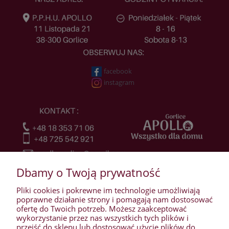
facebook
instagram
Dbamy o Twoją prywatność
Pliki cookies i pokrewne im technologie umożliwiają
poprawne działanie strony i pomagają nam dostosować
ofertę do Twoich potrzeb. Możesz zaakceptować
wykorzystanie przez nas wszystkich tych plików i
przejść do sklepu lub dostosować użycie plików do
WARUNKI ZAKUPÓW