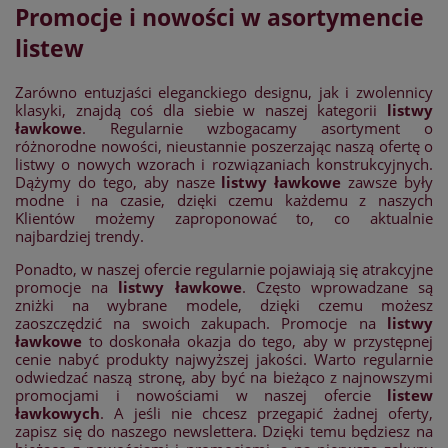
Promocje i nowości w asortymencie
listew
Zarówno entuzjaści eleganckiego designu, jak i zwolennicy
klasyki, znajdą coś dla siebie w naszej kategorii
listwy
ławkowe
. Regularnie wzbogacamy asortyment o
różnorodne nowości, nieustannie poszerzając naszą ofertę o
listwy o nowych wzorach i rozwiązaniach konstrukcyjnych.
Dążymy do tego, aby nasze
listwy ławkowe
zawsze były
modne i na czasie, dzięki czemu każdemu z naszych
Klientów możemy zaproponować to, co aktualnie
najbardziej trendy.
Ponadto, w naszej ofercie regularnie pojawiają się atrakcyjne
promocje na
listwy ławkowe
. Często wprowadzane są
zniżki na wybrane modele, dzięki czemu możesz
zaoszczędzić na swoich zakupach. Promocje na
listwy
ławkowe
to doskonała okazja do tego, aby w przystępnej
cenie nabyć produkty najwyższej jakości. Warto regularnie
odwiedzać naszą stronę, aby być na bieżąco z najnowszymi
promocjami i nowościami w naszej ofercie
listew
ławkowych
. A jeśli nie chcesz przegapić żadnej oferty,
zapisz się do naszego newslettera. Dzięki temu będziesz na