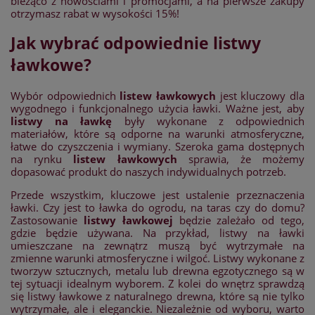
bieżąco z nowościami i promocjami, a na pierwsze zakupy
otrzymasz rabat w wysokości 15%!
Jak wybrać odpowiednie listwy
ławkowe?
Wybór odpowiednich
listew ławkowych
jest kluczowy dla
wygodnego i funkcjonalnego użycia ławki. Ważne jest, aby
listwy na ławkę
były wykonane z odpowiednich
materiałów, które są odporne na warunki atmosferyczne,
łatwe do czyszczenia i wymiany. Szeroka gama dostępnych
na rynku
listew ławkowych
sprawia, że możemy
dopasować produkt do naszych indywidualnych potrzeb.
Przede wszystkim, kluczowe jest ustalenie przeznaczenia
ławki. Czy jest to ławka do ogrodu, na taras czy do domu?
Zastosowanie
listwy ławkowej
będzie zależało od tego,
gdzie będzie używana. Na przykład, listwy na ławki
umieszczane na zewnątrz muszą być wytrzymałe na
zmienne warunki atmosferyczne i wilgoć. Listwy wykonane z
tworzyw sztucznych, metalu lub drewna egzotycznego są w
tej sytuacji idealnym wyborem. Z kolei do wnętrz sprawdzą
się listwy ławkowe z naturalnego drewna, które są nie tylko
wytrzymałe, ale i eleganckie. Niezależnie od wyboru, warto