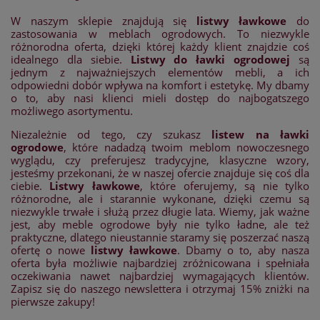
W naszym sklepie znajdują się
listwy ławkowe
do
zastosowania w meblach ogrodowych. To niezwykle
różnorodna oferta, dzięki której każdy klient znajdzie coś
idealnego dla siebie.
Listwy do ławki ogrodowej
są
jednym z najważniejszych elementów mebli, a ich
odpowiedni dobór wpływa na komfort i estetykę. My dbamy
o to, aby nasi klienci mieli dostęp do najbogatszego
możliwego asortymentu.
Niezależnie od tego, czy szukasz
listew na ławki
ogrodowe
, które nadadzą twoim meblom nowoczesnego
wyglądu, czy preferujesz tradycyjne, klasyczne wzory,
jesteśmy przekonani, że w naszej ofercie znajduje się coś dla
ciebie.
Listwy ławkowe
, które oferujemy, są nie tylko
różnorodne, ale i starannie wykonane, dzięki czemu są
niezwykle trwałe i służą przez długie lata. Wiemy, jak ważne
jest, aby meble ogrodowe były nie tylko ładne, ale też
praktyczne, dlatego nieustannie staramy się poszerzać naszą
ofertę o nowe
listwy ławkowe
. Dbamy o to, aby nasza
oferta była możliwie najbardziej zróżnicowana i spełniała
oczekiwania nawet najbardziej wymagających klientów.
Zapisz się do naszego newslettera i otrzymaj 15% zniżki na
pierwsze zakupy!