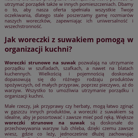
utrzymać porządek także w innych pomieszczeniach. Dbamy
o to, aby nasza oferta spełniała wszystkie Twoje
oczekiwania, dlatego stale poszerzamy gamę rozmiarów
naszych woreczków, zapewniając ich uniwersalność i
wszechstronność.
Jak woreczki z suwakiem pomogą w
organizacji kuchni?
Woreczki strunowe na suwak
pozwalają na utrzymanie
porządku w szufladach, szafkach, a nawet na blatach
kuchennych. Wielkością i pojemnością doskonale
dopasowują się do różnego rodzaju produktów
spożywczych, od małych przypraw, poprzez pieczywo, aż do
warzyw. Wszystko to umożliwia utrzymanie porządku i
organizacji kuchni.
Małe rzeczy, jak przyprawy czy herbaty, mogą łatwo zginąć
w gąszczu innych produktów, a woreczki z suwakiem są
idealne, aby je posortować i zawsze mieć pod ręką. Większe
woreczki strunowe na suwak
są doskonałe do
przechowywania warzyw lub chleba, dzięki czemu zawsze
wiesz, gdzie co leży, jednocześnie dłużej zachowując