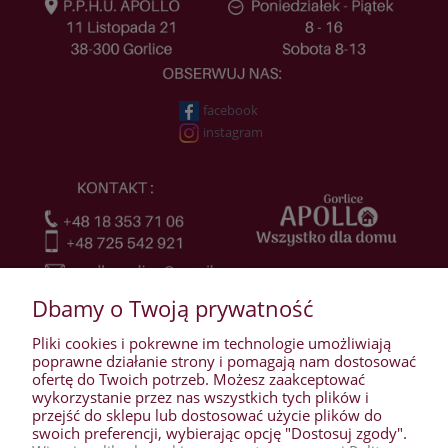
facebook
instagram
Dbamy o Twoją prywatność
Pliki cookies i pokrewne im technologie umożliwiają
poprawne działanie strony i pomagają nam dostosować
ofertę do Twoich potrzeb. Możesz zaakceptować
wykorzystanie przez nas wszystkich tych plików i
przejść do sklepu lub dostosować użycie plików do
WARUNKI ZAKUPÓW
swoich preferencji, wybierając opcję "Dostosuj zgody".