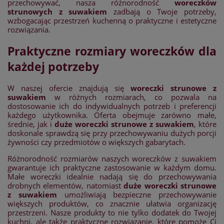
przechowywać, nasza różnorodność
woreczków
strunowych z suwakiem
zadbają o Twoje potrzeby,
wzbogacając przestrzeń kuchenną o praktyczne i estetyczne
rozwiązania.
Praktyczne rozmiary woreczków dla
każdej potrzeby
W naszej ofercie znajdują się
woreczki strunowe z
suwakiem
w różnych rozmiarach, co pozwala na
dostosowanie ich do indywidualnych potrzeb i preferencji
każdego użytkownika. Oferta obejmuje zarówno małe,
średnie, jak i
duże woreczki strunowe z suwakiem
, które
doskonale sprawdzą się przy przechowywaniu dużych porcji
żywności czy przedmiotów o większych gabarytach.
Różnorodność rozmiarów naszych woreczków z suwakiem
gwarantuje ich praktyczne zastosowanie w każdym domu.
Małe woreczki idealnie nadają się do przechowywania
drobnych elementów, natomiast
duże woreczki strunowe
z suwakiem
umożliwiają bezpieczne przechowywanie
większych produktów, co znacznie ułatwia organizację
przestrzeni. Nasze produkty to nie tylko dodatek do Twojej
kuchni, ale także praktyczne rozwiązanie, które pomoże Ci