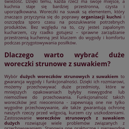
świeżość. Dzięki temu, każda rzecz ma swoje miejsce, a
kuchnia staje się bardziej przestronna, czysta i
uporządkowana. Woreczki na suwak są elementem, który
znacząco przyczynia się do poprawy
organizacji kuchni
i
oszczędza sporo czasu na poszukiwanie potrzebnych
produktów. Bez względu na to, czy jesteś zapalonym
kucharzem, czy rzadko gotujesz – sprawne zarządzanie
przestrzenią kuchenną jest kluczem do wygody i komfortu
podczas przygotowywania posiłków.
Dlaczego warto wybrać duże
woreczki strunowe z suwakiem?
Wybór
dużych woreczków strunowych z suwakiem
to
gwarancja wygody i funkcjonalności. Dzięki ich rozmiarowi,
możemy przechowywać duże przedmioty, które w
mniejszych opakowaniach byłyby niewygodne lub
niemożliwe do przechowania. Funkcjonalność takich
woreczków jest nieoceniona - zapewniają one nie tylko
wygodne przechowywanie, ale także gwarantują ochronę
naszych rzeczy przed wilgocią, kurzem czy uszkodzeniami.
Zastosowanie
woreczków strunowych z suwakiem
dużych
rozwiązuje wiele problemów związanych z
przechowywaniem. Stanowią one praktyczne i niezawodne