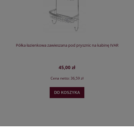
Półka łazienkowa zawieszana pod prysznic na kabinę IVAR
45,00 zł
Cena netto:
36,59 zł
DO KOSZYKA