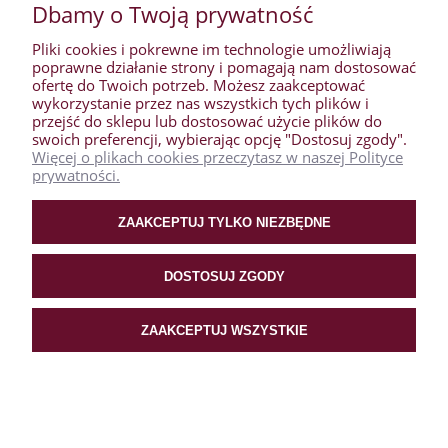
Dbamy o Twoją prywatność
Pliki cookies i pokrewne im technologie umożliwiają
poprawne działanie strony i pomagają nam dostosować
ofertę do Twoich potrzeb. Możesz zaakceptować
wykorzystanie przez nas wszystkich tych plików i
przejść do sklepu lub dostosować użycie plików do
swoich preferencji, wybierając opcję "Dostosuj zgody".
Więcej o plikach cookies przeczytasz w naszej Polityce
prywatności.
ZAAKCEPTUJ TYLKO NIEZBĘDNE
DOSTOSUJ ZGODY
Półka łazienkowa zawieszana pod prysznic na kabinę IVAR
ZAAKCEPTUJ WSZYSTKIE
black
49,00 zł
Cena netto:
39,84 zł