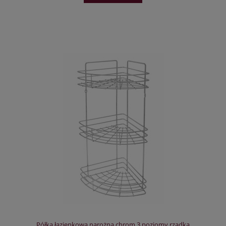
Półka łazienkowa narożna chrom 3 poziomy rzadka