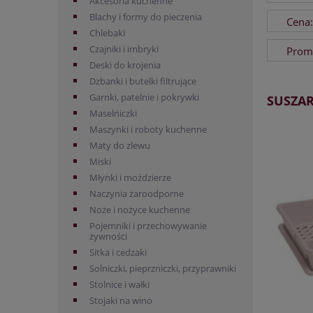
Akcesoria kuchenne
Blachy i formy do pieczenia
Cena:
Chlebaki
Czajniki i imbryki
Promo
Deski do krojenia
Dzbanki i butelki filtrujące
Garnki, patelnie i pokrywki
SUSZAR
Maselniczki
Maszynki i roboty kuchenne
Maty do zlewu
Miski
Młynki i moździerze
Naczynia żaroodporne
Noże i nożyce kuchenne
Pojemniki i przechowywanie
żywności
Sitka i cedzaki
Solniczki, pieprzniczki, przyprawniki
Stolnice i wałki
Stojaki na wino