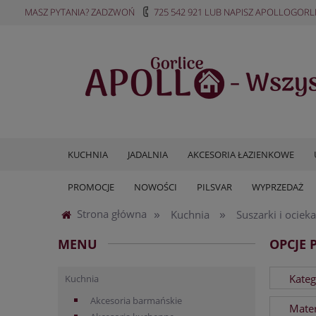
MASZ PYTANIA? ZADZWOŃ
725 542 921
LUB NAPISZ
APOLLOGORL
KUCHNIA
JADALNIA
AKCESORIA ŁAZIENKOWE
PROMOCJE
NOWOŚCI
PILSVAR
WYPRZEDAŻ
»
»
Strona główna
Kuchnia
Suszarki i ociek
MENU
OPCJE 
Kateg
Kuchnia
Akcesoria barmańskie
Mater