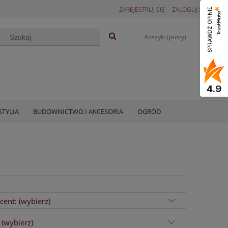
ZAREJESTRUJ SIĘ
ZALOGUJ SIĘ
SPRAWDŹ OPINIE
Koszyk:
(pusty)
4.9
STYLIA
BUDOWNICTWO I AKCESORIA
OGRÓD
cent: (wybierz)
 (wybierz)