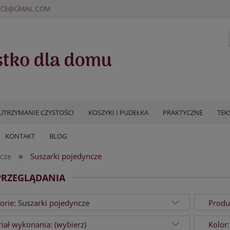
ICE@GMAIL.COM
UTRZYMANIE CZYSTOŚCI
KOSZYKI I PUDEŁKA
PRAKTYCZNE
TEK
KONTAKT
BLOG
»
acze
Suszarki pojedyncze
PRZEGLĄDANIA
orie: Suszarki pojedyncze
Produ
iał wykonania: (wybierz)
Kolor: