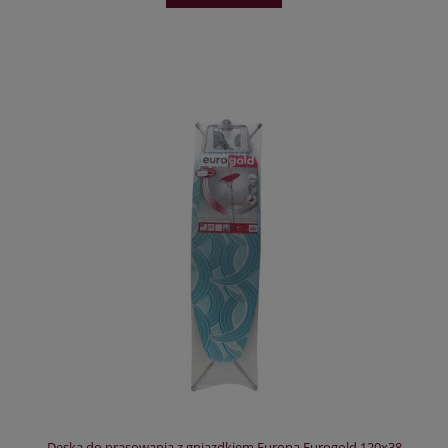
Deska do prasowania z gniazdkiem Europa Eurogold 120x38