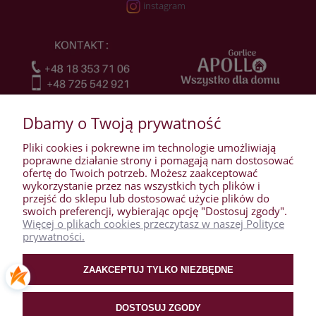
instagram
Dbamy o Twoją prywatność
Pliki cookies i pokrewne im technologie umożliwiają
poprawne działanie strony i pomagają nam dostosować
ofertę do Twoich potrzeb. Możesz zaakceptować
wykorzystanie przez nas wszystkich tych plików i
przejść do sklepu lub dostosować użycie plików do
WARUNKI ZAKUPÓW
swoich preferencji, wybierając opcję "Dostosuj zgody".
Więcej o plikach cookies przeczytasz w naszej Polityce
prywatności.
MOJE KONTO
ZAAKCEPTUJ TYLKO NIEZBĘDNE
PŁATNOŚCI I DOSTAWA
DOSTOSUJ ZGODY