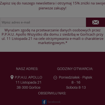
Zapisz się do naszego newslettera i otrzymaj 15% zniżki na swoje
pierwsze zakupy!
Wyrażam zgodę na przetwarzanie danych osobowych przez
P.P.H.U. Apollo Wszystko dla domu z siedzibą w Gorlicach przy
ul. 11 Listopada 21 na cele otrzymywania e-maili o charakterze
marketingowym.*
facebook