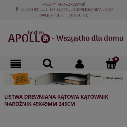
MASZ PYTANIA? ZADZWOŃ
725 542 921
LUB NAPISZ
APOLLOGORLICE@GMAIL.COM
ZAREJESTRUJ SIĘ
ZALOGUJ SIĘ
LISTWA DREWNIANA KĄTOWA KĄTOWNIK
NAROŻNIK 49X49MM 245CM