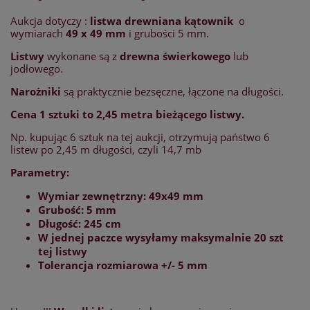
Aukcja dotyczy :
listwa
drewniana
kątownik
o
wymiarach
49 x 49 mm
i grubości 5 mm.
Listwy
wykonane są z
drewna świerkowego
lub
jodłowego.
Narożniki
są praktycznie bezsęczne, łączone na długości.
Cena 1 sztuki to 2,45 metra bieżącego listwy.
Np. kupując 6 sztuk na tej aukcji, otrzymują państwo 6
listew po 2,45 m długości, czyli 14,7 mb
Parametry:
Wymiar zewnętrzny: 49x49 mm
Grubość: 5 mm
Długość: 245 cm
W jednej paczce wysyłamy maksymalnie 20 szt
tej listwy
Tolerancja rozmiarowa +/- 5 mm