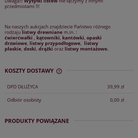
Uwaga!!!
Wysyłki listew
nie łączymy z innymi
przedmiotami !!!
Na naszych aukcjach znajdziecie Państwo różnego
rodzaju
listwy drewniane
m.in. :
ćwierćwałki
,
kątowniki
,
kantówki
,
opaski
drzwiowe
,
listwy przypodłogowe
,
listwy
płaskie
,
deski
,
drążki
oraz
listwy montażowe.
KOSZTY DOSTAWY
CENA NIE ZAWIERA EWENTUALNYCH
KOSZTÓW PŁATNOŚCI
DPD DŁUŻYCA
39,99 zł
Odbiór osobisty
0,00 zł
PRODUKTY POWIĄZANE