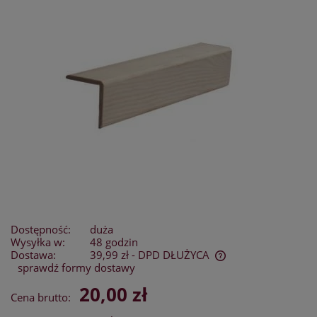
Dostępność:
duża
Wysyłka w:
48 godzin
Dostawa:
39,99 zł
- DPD DŁUŻYCA
sprawdź formy dostawy
Cena nie zawiera ewentualnych kosztów płatności
20,00 zł
Cena brutto: