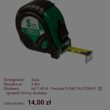
Dostępność:
duża
Wysyłka w:
3 dni
Dostawa:
od 7,49 zł
- Pocztex PUNKT/AUTOMAT
sprawdź formy dostawy
Cena nie zawiera ewentualnych kosztów płatności
14,00 zł
Cena brutto: