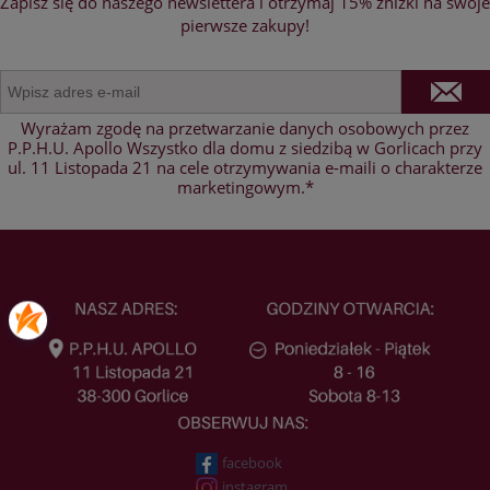
Zapisz się do naszego newslettera i otrzymaj 15% zniżki na swoje
pierwsze zakupy!
Wyrażam zgodę na przetwarzanie danych osobowych przez
P.P.H.U. Apollo Wszystko dla domu z siedzibą w Gorlicach przy
ul. 11 Listopada 21 na cele otrzymywania e-maili o charakterze
marketingowym.*
facebook
instagram