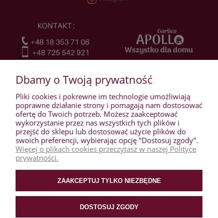
Dbamy o Twoją prywatność
Pliki cookies i pokrewne im technologie umożliwiają
poprawne działanie strony i pomagają nam dostosować
ofertę do Twoich potrzeb. Możesz zaakceptować
wykorzystanie przez nas wszystkich tych plików i
przejść do sklepu lub dostosować użycie plików do
WARUNKI ZAKUPÓW
swoich preferencji, wybierając opcję "Dostosuj zgody".
Więcej o plikach cookies przeczytasz w naszej Polityce
prywatności.
MOJE KONTO
ZAAKCEPTUJ TYLKO NIEZBĘDNE
PŁATNOŚCI I DOSTAWA
DOSTOSUJ ZGODY