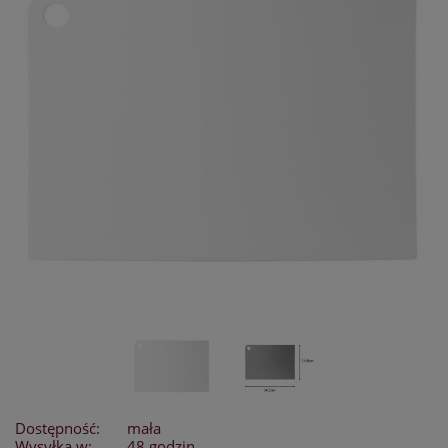
Dostępność:
mała
Wysyłka w:
48 godzin