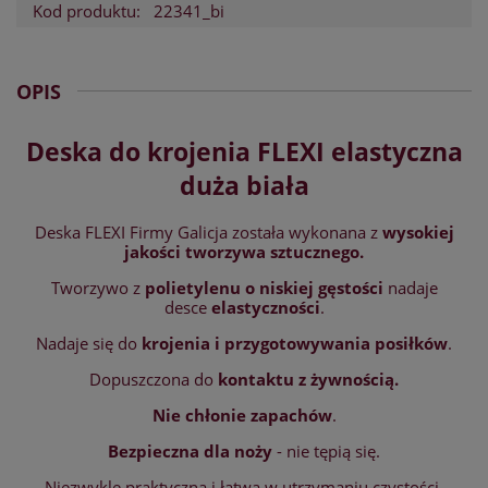
Kod produktu:
22341_bi
OPIS
Deska do krojenia FLEXI elastyczna
duża biała
Deska FLEXI Firmy Galicja została wykonana z
wysokiej
jakości tworzywa
sztucznego.
Tworzywo z
polietylenu o niskiej gęstości
nadaje
desce
elastyczności
.
Nadaje się do
krojenia i przygotowywania posiłków
.
Dopuszczona do
kontaktu z żywnością.
Nie chłonie zapachów
.
Bezpieczna dla noży
- nie tępią się.
Niezwykle praktyczna i łatwa w utrzymaniu czystości.