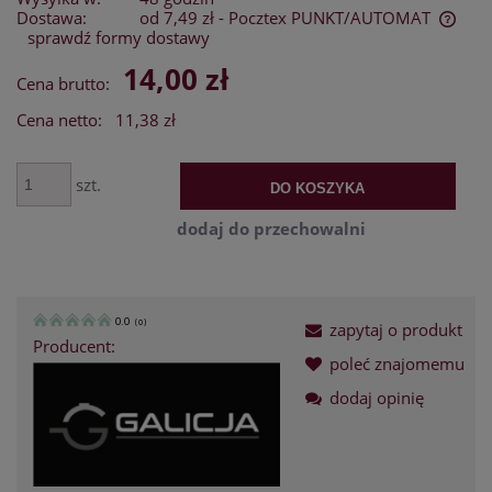
Dostawa:
od 7,49 zł
- Pocztex PUNKT/AUTOMAT
sprawdź formy dostawy
Cena nie zawiera ewentualnych kosztów płatności
14,00 zł
Cena brutto:
Cena netto:
11,38 zł
szt.
DO KOSZYKA
dodaj do przechowalni
0.0
(
0
)
zapytaj o produkt
Producent:
poleć znajomemu
dodaj opinię