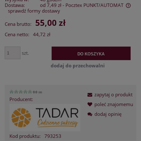
Dostawa:
od 7,49 zł
- Pocztex PUNKT/AUTOMAT
sprawdź formy dostawy
Cena nie zawiera ewentualnych kosztów płatności
55,00 zł
Cena brutto:
Cena netto:
44,72 zł
szt.
DO KOSZYKA
dodaj do przechowalni
0.0
(
0
)
zapytaj o produkt
Producent:
poleć znajomemu
dodaj opinię
Kod produktu:
793253