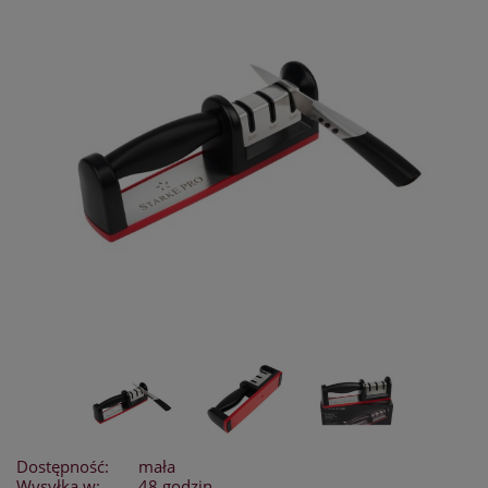
Dostępność:
mała
Wysyłka w:
48 godzin