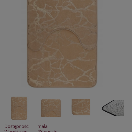
Dostępność:
mała
Wysyłka w:
48 godzin