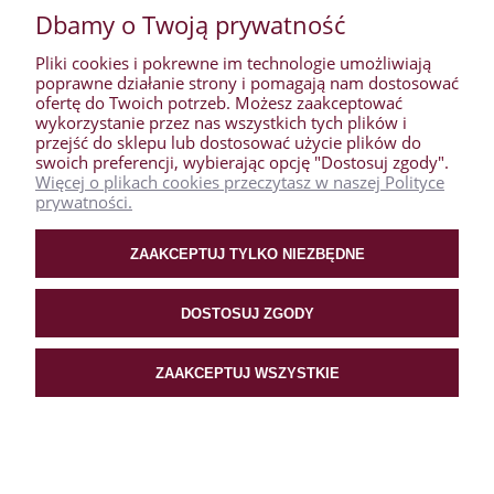
Dbamy o Twoją prywatność
Pliki cookies i pokrewne im technologie umożliwiają
poprawne działanie strony i pomagają nam dostosować
ofertę do Twoich potrzeb. Możesz zaakceptować
wykorzystanie przez nas wszystkich tych plików i
przejść do sklepu lub dostosować użycie plików do
WARUNKI ZAKUPÓW
swoich preferencji, wybierając opcję "Dostosuj zgody".
Więcej o plikach cookies przeczytasz w naszej Polityce
prywatności.
MOJE KONTO
ZAAKCEPTUJ TYLKO NIEZBĘDNE
PŁATNOŚCI I DOSTAWA
DOSTOSUJ ZGODY
O NAS
ZAAKCEPTUJ WSZYSTKIE
POKAŻ PEŁNĄ WERSJĘ STRONY
Sklep internetowy Shoper.pl