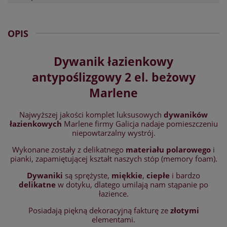
OPIS
Dywanik łazienkowy
antypoślizgowy 2 el. beżowy
Marlene
Najwyższej jakości komplet luksusowych
dywaników
łazienkowych
Marlene firmy Galicja nadaje pomieszczeniu
niepowtarzalny wystrój.
Wykonane zostały z delikatnego
materiału polarowego
i
pianki, zapamiętującej kształt naszych stóp (memory foam).
Dywaniki
są sprężyste,
miękkie
,
ciepłe
i bardzo
delikatne
w dotyku, dlatego umilają nam stąpanie po
łazience.
Posiadają piękną dekoracyjną fakturę ze
złotymi
elementami.