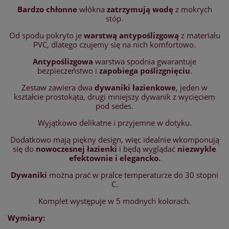
Bardzo chłonne
włókna
zatrzymują wodę
z mokrych
stóp.
Od spodu pokryto je
warstwą antypoślizgową
z materiału
PVC, dlatego czujemy się na nich komfortowo.
Antypoślizgowa
warstwa spodnia gwarantuje
bezpieczeństwo i
zapobiega poślizgnięciu
.
Zestaw zawiera dwa
dywaniki łazienkowe
, jeden w
kształcie prostokąta, drugi mniejszy dywanik z wycięciem
pod sedes.
Wyjątkowo delikatne i przyjemne w dotyku.
Dodatkowo mają piękny design, więc idealnie wkomponują
się do
nowoczesnej łazienki
i będą wyglądać
niezwykle
efektownie i elegancko.
Dywaniki
można prać w pralce temperaturze do 30 stopni
C.
Komplet występuje w 5 modnych kolorach.
Wymiary: