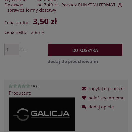
Dostawa:
od 7,49 zł
- Pocztex PUNKT/AUTOMAT
sprawdź formy dostawy
Cena nie zawiera ewentualnych kosztów płatności
3,50 zł
Cena brutto:
Cena netto:
2,85 zł
szt.
DO KOSZYKA
dodaj do przechowalni
0.0
(
0
)
zapytaj o produkt
Producent:
poleć znajomemu
dodaj opinię