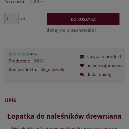
Cena netto:
2,44 zł
szt.
DO KOSZYKA
dodaj do przechowalni
0.0
(
0
)
zapytaj o produkt
Producent:
INNY
poleć znajomemu
Kod produktu:
58_naleśnik
dodaj opinię
OPIS
Łopatka do naleśników drewniana
Wysokiej jakości drewniana łopatka przeznaczona do