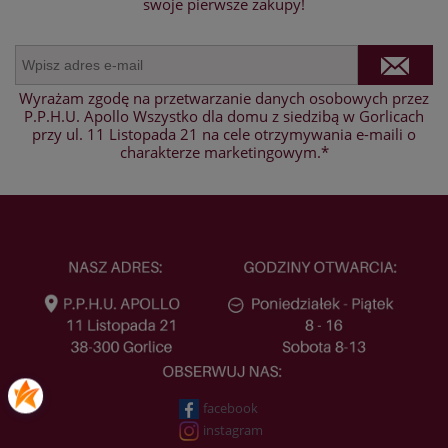
swoje pierwsze zakupy!
Wyrażam zgodę na przetwarzanie danych osobowych przez
P.P.H.U. Apollo Wszystko dla domu z siedzibą w Gorlicach
przy ul. 11 Listopada 21 na cele otrzymywania e-maili o
charakterze marketingowym.*
facebook
instagram