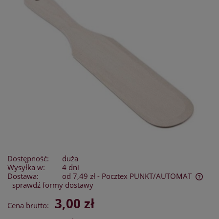
Dostępność:
duża
Wysyłka w:
4 dni
Dostawa:
od 7,49 zł
- Pocztex PUNKT/AUTOMAT
sprawdź formy dostawy
Cena nie zawiera ewentualnych kosztów płatności
3,00 zł
Cena brutto: