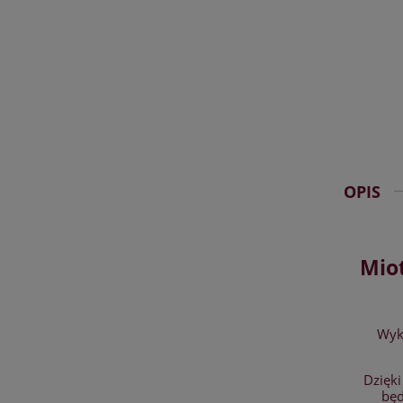
OPIS
Miot
Wyko
Dzięki
będ