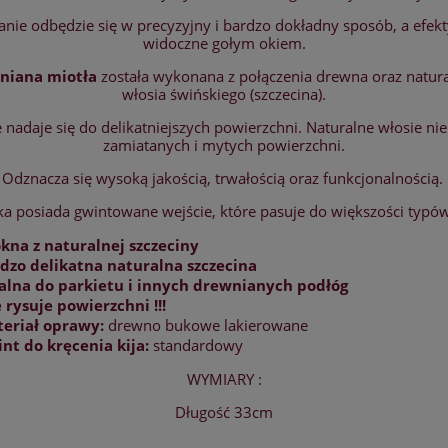
anie odbędzie się w precyzyjny i bardzo dokładny sposób, a efek
widoczne gołym okiem.
niana miotła
została wykonana z połączenia drewna oraz natur
włosia świńskiego (szczecina).
e nadaje się do delikatniejszych powierzchni. Naturalne włosie nie
zamiatanych i mytych powierzchni.
Odznacza się wysoką jakością, trwałością oraz funkcjonalnością.
ka posiada gwintowane wejście, które pasuje do większości typów
kna z naturalnej szczeciny
dzo delikatna naturalna szczecina
alna do parkietu i innych drewnianych podłóg
 rysuje powierzchni !!!
eriał oprawy:
drewno bukowe lakierowane
nt do kręcenia kija:
standardowy
WYMIARY :
Długość 33cm