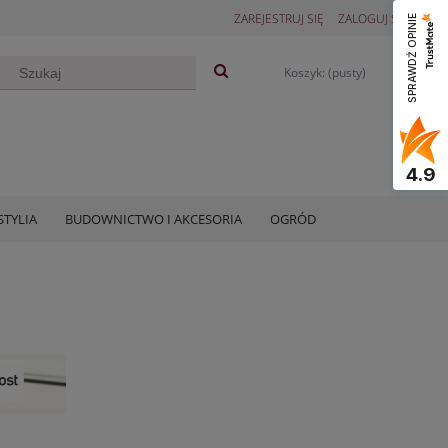
ZAREJESTRUJ SIĘ
ZALOGUJ SIĘ
SPRAWDŹ OPINIE
Koszyk:
(pusty)
4.9
STYLIA
BUDOWNICTWO I AKCESORIA
OGRÓD