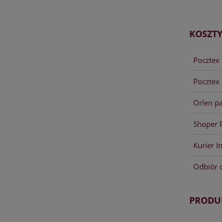
KOSZT
Poczte
Pocztex 
Orlen p
Shoper 
Kurier I
Odbiór 
PRODU