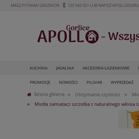
MASZ PYTANIA? ZADZWOŃ
725 542 921
LUB NAPISZ
APOLLOGORL
KUCHNIA
JADALNIA
AKCESORIA ŁAZIENKOWE
PROMOCJE
NOWOŚCI
PILSVAR
WYPRZEDAŻ
»
»
Strona główna
Utrzymanie czystości
Mio
»
Miotła zamiatacz szczotka z naturalnego włosia s