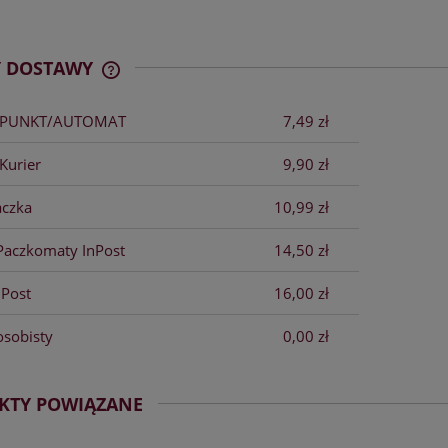
Y DOSTAWY
x PUNKT/AUTOMAT
7,49 zł
CENA NIE ZAWIERA EWENTUALNYCH
KOSZTÓW PŁATNOŚCI
Kurier
9,90 zł
aczka
10,99 zł
Paczkomaty InPost
14,50 zł
nPost
16,00 zł
osobisty
0,00 zł
KTY POWIĄZANE