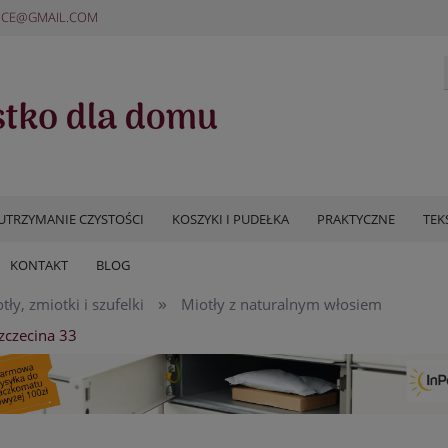
ICE@GMAIL.COM
UTRZYMANIE CZYSTOŚCI
KOSZYKI I PUDEŁKA
PRAKTYCZNE
TEK
KONTAKT
BLOG
»
tły, zmiotki i szufelki
Miotły z naturalnym włosiem
zczecina 33