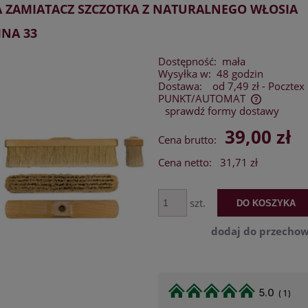
 ZAMIATACZ SZCZOTKA Z NATURALNEGO WŁOSIA
INA 33
Dostępność:
mała
Wysyłka w:
48 godzin
Dostawa:
od 7,49 zł
- Pocztex
PUNKT/AUTOMAT
sprawdź formy dostawy
Cena nie zawiera ewentualnych kosztów
39,00 zł
Cena brutto:
płatności
Cena netto:
31,71 zł
szt.
DO KOSZYKA
dodaj do przechow
5.0
(
1
)