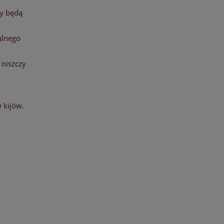
ty będą
alnego
 niszczy
 kijów.