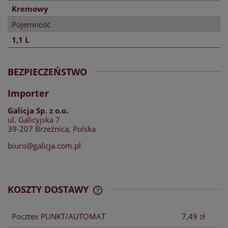
Kremowy
Pojemność
1,1 L
BEZPIECZEŃSTWO
Importer
Galicja Sp. z o.o.
ul. Galicyjska 7
39-207 Brzeźnica, Polska
biuro@galicja.com.pl
KOSZTY DOSTAWY
CENA NIE ZAWIERA EWENTUALNYCH
KOSZTÓW PŁATNOŚCI
Pocztex PUNKT/AUTOMAT
7,49 zł