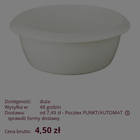
Dostępność:
duża
Wysyłka w:
48 godzin
Dostawa:
od 7,49 zł
- Pocztex PUNKT/AUTOMAT
sprawdź formy dostawy
Cena nie zawiera ewentualnych kosztów płatności
4,50 zł
Cena brutto: