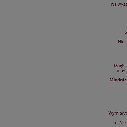
Najwyższ
S
Nie 
Dzięki
innyc
Miednic
Wymiary
śre