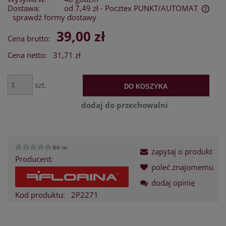
Dostawa:
od 7,49 zł
- Pocztex PUNKT/AUTOMAT
sprawdź formy dostawy
Cena nie zawiera ewentualnych kosztów płatności
39,00 zł
Cena brutto:
Cena netto:
31,71 zł
szt.
DO KOSZYKA
dodaj do przechowalni
0.0
(
0
)
zapytaj o produkt
Producent:
poleć znajomemu
dodaj opinię
Kod produktu:
2P2271