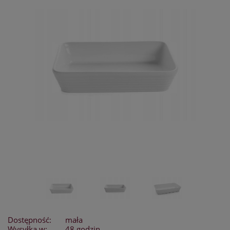
Dostępność:
mała
Wysyłka w:
48 godzin