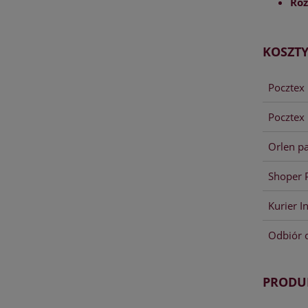
Roz
KOSZT
Poczte
Pocztex 
Orlen p
Shoper 
Kurier I
Odbiór 
PRODU