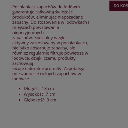
Pochłaniacz zapachów do lodówek
DO KO
gwarantuje całkowitą świeżość
produktów, eliminując niepożądane
zapachy. Do stosowania w lodówkach i
miejscach powstawania
nieprzyjemnych
zapachów. Specjalny węgiel
aktywny zastosowany w pochłaniaczu,
nie tylko absorbuje zapachy, ale
również regularnie filtruje powietrze w
lodówce, dzięki czemu produkty
zachowują
swoje naturalne aromaty. Zapobiega
mieszaniu się różnych zapachów w
lodówce.
Długość: 13 cm
Wysokość: 7 cm
Głębokość: 3 cm