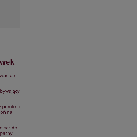
ówek
awaniem
.
obywający
óre pomimo
woń na
niacz do
apachy.