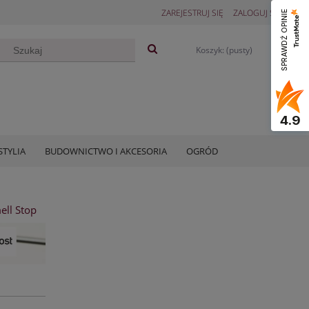
ZAREJESTRUJ SIĘ
ZALOGUJ SIĘ
SPRAWDŹ OPINIE
Koszyk:
(pusty)
4.9
STYLIA
BUDOWNICTWO I AKCESORIA
OGRÓD
ll Stop