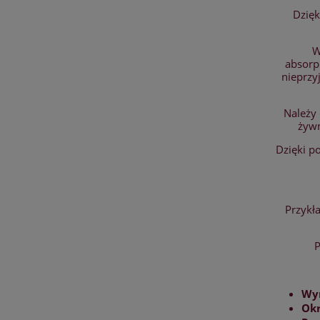
Dzięk
W
absorp
nieprzy
Należy 
żywn
Dzięki p
Przykł
P
Wy
Okr