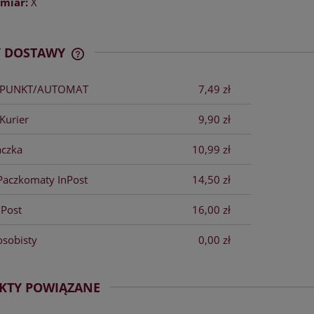
miar:
X
Y DOSTAWY
x PUNKT/AUTOMAT
7,49 zł
CENA NIE ZAWIERA EWENTUALNYCH
KOSZTÓW PŁATNOŚCI
Kurier
9,90 zł
aczka
10,99 zł
Paczkomaty InPost
14,50 zł
nPost
16,00 zł
osobisty
0,00 zł
KTY POWIĄZANE