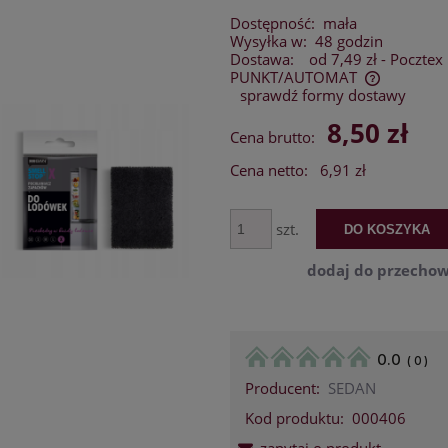
Dostępność:
mała
Wysyłka w:
48 godzin
Dostawa:
od 7,49 zł
- Pocztex
PUNKT/AUTOMAT
sprawdź formy dostawy
Cena nie zawiera ewentualnych kosztów
8,50 zł
Cena brutto:
płatności
Cena netto:
6,91 zł
szt.
DO KOSZYKA
dodaj do przechow
0.0
(
0
)
Producent:
SEDAN
Kod produktu:
000406
zapytaj o produkt