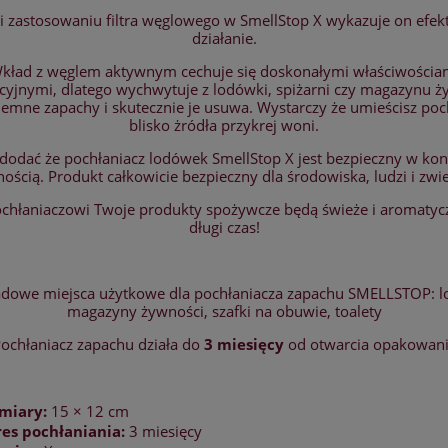
i zastosowaniu filtra węglowego w SmellStop X wykazuje on efe
działanie.
kład z węglem aktywnym cechuje się doskonałymi właściwościa
cyjnymi, dlatego wychwytuje z lodówki, spiżarni czy magazynu ż
jemne zapachy i skutecznie je usuwa. Wystarczy że umieścisz poc
blisko żródła przykrej woni.
dodać że pochłaniacz lodówek SmellStop X jest bezpieczny w kon
ością. Produkt całkowicie bezpieczny dla środowiska, ludzi i zwie
ochłaniaczowi Twoje produkty spożywcze będą świeże i aromatyc
długi czas!
adowe miejsca użytkowe dla pochłaniacza zapachu SMELLSTOP: l
magazyny żywności, szafki na obuwie, toalety
ochłaniacz zapachu działa do
3 miesięcy
od otwarcia opakowan
miary:
15 × 12 cm
es pochłaniania:
3 miesięcy