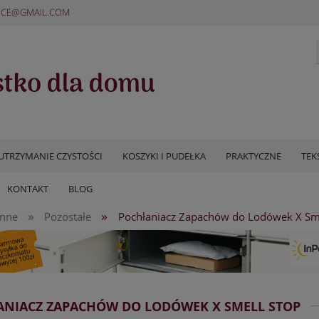
ICE@GMAIL.COM
UTRZYMANIE CZYSTOŚCI
KOSZYKI I PUDEŁKA
PRAKTYCZNE
TEK
KONTAKT
BLOG
»
»
enne
Pozostałe
Pochłaniacz Zapachów do Lodówek X Sme
ANIACZ ZAPACHÓW DO LODÓWEK X SMELL STOP