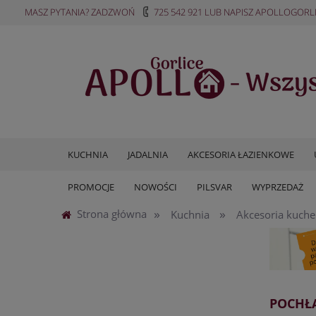
MASZ PYTANIA? ZADZWOŃ
725 542 921
LUB NAPISZ
APOLLOGORL
KUCHNIA
JADALNIA
AKCESORIA ŁAZIENKOWE
PROMOCJE
NOWOŚCI
PILSVAR
WYPRZEDAŻ
»
»
Strona główna
Kuchnia
Akcesoria kuch
POCHŁ