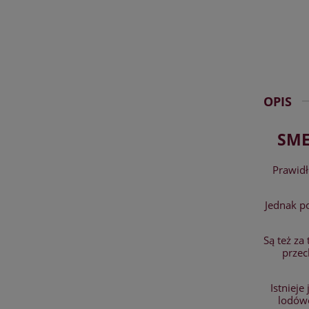
OPIS
SME
Prawid
Jednak p
Są też za
przec
Istnieje
lodówe