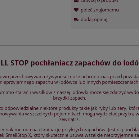
poleć znajomemu
dodaj opinię
LL STOP pochłaniacz zapachów do lod
łowo przechowywana żywyność może uchronić nas przed powst
nieprzyjemnego zapachu w lodówce lub innych pomieszczeniach
omimo starań i wysiłków z naszej lodówki może się zdarzyć wyd
brzydki zapach.
 to odpowiedzialne niektóre produkty takie jak ryby lub sery, kt
howywania w szczelnych pojemnikach mogą wydzielać przykrą 
zewnątrz.
 jednak metoda na eliminację przykrych zapachów. Jest nią pochła
k SmellStop X, który skutecznie usuwa wszelkie nieprzyjemne z