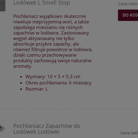
Lodówek L Smell Stop
Cena nett
Pochłaniacz wyjątkowo skutecznie
DO KO
niweluje nieprzyjemną woń, a także
zapobiega mieszaniu się różnych
zapachów w lodówce. Zastosowany
węgiel aktywowany nie tylko
absorbuje przykre zapachy, ale
również filtruje powietrze w lodówce,
dzięki czemu przechowywane
produkty zachowują swoje naturalne
aromaty.
Wymiary: 10 × 5 × 5,3 cm
Okres pochłaniania: 6 miesięcy
Rozmiar: L
Pochłaniacz Zapachów do
Lodówek Lodówki
Cena net