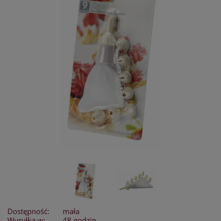
Dostępność:
mała
Wysyłka w:
48 godzin