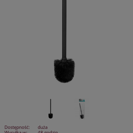
Dostępność:
duża
Wysyłka w:
48 godzin