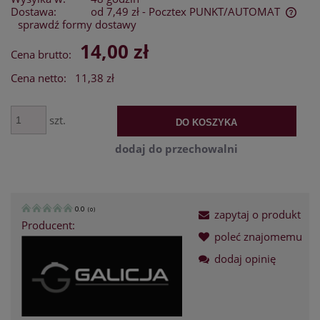
Dostawa:
od 7,49 zł
- Pocztex PUNKT/AUTOMAT
sprawdź formy dostawy
Cena nie zawiera ewentualnych kosztów płatności
14,00 zł
Cena brutto:
Cena netto:
11,38 zł
szt.
DO KOSZYKA
dodaj do przechowalni
0.0
(
0
)
zapytaj o produkt
Producent:
poleć znajomemu
dodaj opinię