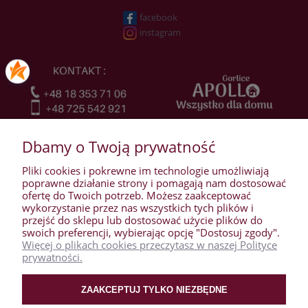
facebook
instagram
Dbamy o Twoją prywatność
Pliki cookies i pokrewne im technologie umożliwiają
poprawne działanie strony i pomagają nam dostosować
ofertę do Twoich potrzeb. Możesz zaakceptować
wykorzystanie przez nas wszystkich tych plików i
przejść do sklepu lub dostosować użycie plików do
WARUNKI ZAKUPÓW
swoich preferencji, wybierając opcję "Dostosuj zgody".
Więcej o plikach cookies przeczytasz w naszej Polityce
prywatności.
MOJE KONTO
ZAAKCEPTUJ TYLKO NIEZBĘDNE