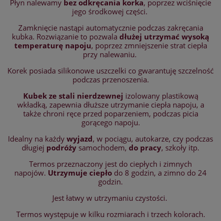
Płyn nalewamy
bez odkręcania korka
, poprzez wciśnięcie
jego środkowej części.
Zamknięcie nastąpi automatycznie podczas zakręcania
kubka. Rozwiązanie to pozwala
dłużej utrzymać wysoką
temperaturę napoju
, poprzez zmniejszenie strat ciepła
przy nalewaniu.
Korek posiada silikonowe uszczelki co gwarantuję szczelność
podczas przenoszenia.
Kubek ze stali nierdzewnej
izolowany plastikową
wkładką, zapewnia dłuższe utrzymanie ciepła napoju, a
także chroni ręce przed poparzeniem, podczas picia
gorącego napoju.
Idealny na każdy
wyjazd
, w pociągu, autokarze, czy podczas
długiej
podróży
samochodem,
do pracy
, szkoły itp.
Termos przeznaczony jest do ciepłych i zimnych
napojów.
Utrzymuje ciepło
do 8 godzin, a zimno do 24
godzin.
Jest łatwy w utrzymaniu czystości.
Termos występuje w kilku rozmiarach i trzech kolorach.