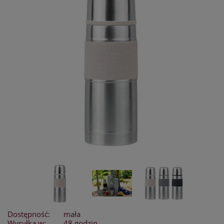
Dostępność:
mała
Wysyłka w:
48 godzin