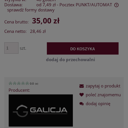
Dostawa:
od 7,49 zł
- Pocztex PUNKT/AUTOMAT
sprawdź formy dostawy
Cena nie zawiera ewentualnych kosztów płatności
35,00 zł
Cena brutto:
Cena netto:
28,46 zł
szt.
DO KOSZYKA
dodaj do przechowalni
0.0
(
0
)
zapytaj o produkt
Producent:
poleć znajomemu
dodaj opinię