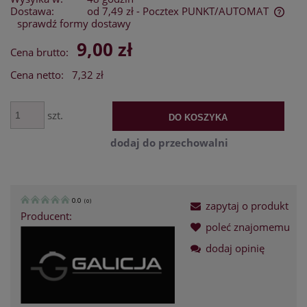
Dostawa:
od 7,49 zł
- Pocztex PUNKT/AUTOMAT
sprawdź formy dostawy
Cena nie zawiera ewentualnych kosztów płatności
9,00 zł
Cena brutto:
Cena netto:
7,32 zł
szt.
DO KOSZYKA
dodaj do przechowalni
0.0
(
0
)
zapytaj o produkt
Producent:
poleć znajomemu
dodaj opinię