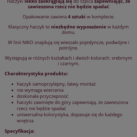
Haczyki
lekko zaokrąglają się
do szpica
zapewniając, że
zawieszona rzecz nie będzie spadać
Opakowanie zawiera
4 sztuki
w komplecie.
Klasyczny haczyk to
niezbędne wyposażenie
w każdym
domu.
W linii NIKO znajdują się wieszaki pojedyncze, podwójne i
potrójne.
Występują w różnych kształtach i dwóch kolorach: srebrnym
i czarnym.
Charakterystyka produktu:
haczyk samoprzylepny, łatwy montaż
nie wymaga wiercenia
doskonała przyczepność
haczyki zawinięte do góry zapewniają, że zawieszona
rzecz nie będzie spadać
uniwersalna kolorystyka, dopasuje się do każdego
wnętrza
Specyfikacja: