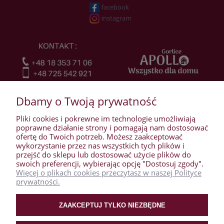
facebook
instagram
Dbamy o Twoją prywatność
Pliki cookies i pokrewne im technologie umożliwiają
poprawne działanie strony i pomagają nam dostosować
ofertę do Twoich potrzeb. Możesz zaakceptować
wykorzystanie przez nas wszystkich tych plików i
przejść do sklepu lub dostosować użycie plików do
WARUNKI ZAKUPÓW
swoich preferencji, wybierając opcję "Dostosuj zgody".
Więcej o plikach cookies przeczytasz w naszej Polityce
prywatności.
MOJE KONTO
ZAAKCEPTUJ TYLKO NIEZBĘDNE
PŁATNOŚCI I DOSTAWA