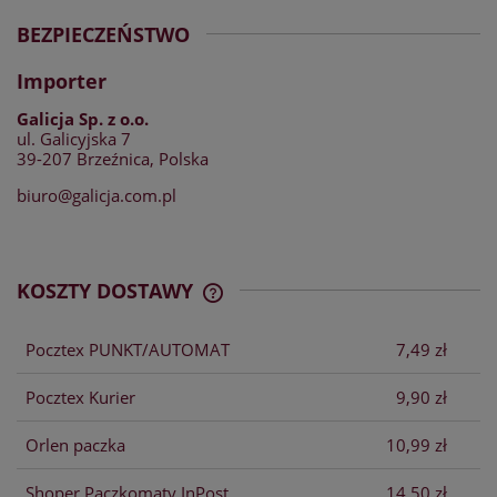
BEZPIECZEŃSTWO
Importer
Galicja Sp. z o.o.
ul. Galicyjska 7
39-207 Brzeźnica, Polska
biuro@galicja.com.pl
KOSZTY DOSTAWY
CENA NIE ZAWIERA EWENTUALNYCH
KOSZTÓW PŁATNOŚCI
Pocztex PUNKT/AUTOMAT
7,49 zł
Pocztex Kurier
9,90 zł
Orlen paczka
10,99 zł
Shoper Paczkomaty InPost
14,50 zł