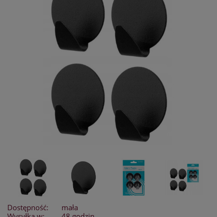
Dostępność:
mała
Wysyłka w:
48 godzin