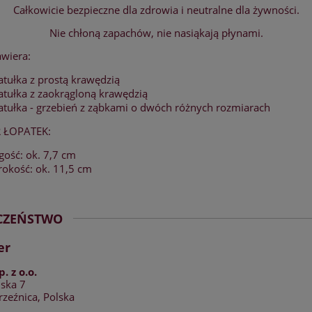
Całkowicie bezpieczne dla zdrowia i neutralne dla żywności.
Nie chłoną zapachów, nie nasiąkają płynami.
wiera:
atułka z prostą krawędzią
atułka z zaokrągloną krawędzią
atułka - grzebień z ząbkami o dwóch różnych rozmiarach
 ŁOPATEK:
gość: ok. 7,7 cm
rokość: ok. 11,5 cm
ECZEŃSTWO
er
p. z o.o.
jska 7
zeźnica, Polska