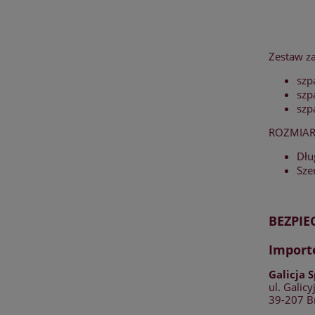
Zestaw za
szp
szp
szp
ROZMIAR
Dłu
Sze
BEZPI
Import
Galicja S
ul. Galicy
39-207 Br