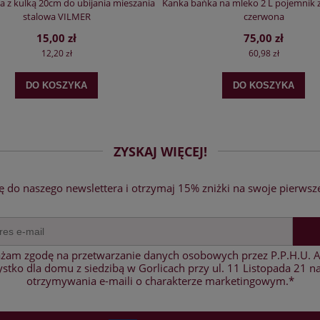
a z kulką 20cm do ubijania mieszania
Kanka bańka na mleko 2 L pojemnik 
stalowa VILMER
czerwona
15,00 zł
75,00 zł
12,20 zł
60,98 zł
DO KOSZYKA
DO KOSZYKA
ZYSKAJ WIĘCEJ!
ię do naszego newslettera i otrzymaj 15% zniżki na swoje pierwsz
żam zgodę na przetwarzanie danych osobowych przez P.P.H.U. A
stko dla domu z siedzibą w Gorlicach przy ul. 11 Listopada 21 na
otrzymywania e-maili o charakterze marketingowym.*