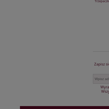
Trzepaczka z kulką 25cm do ubijania mieszania
Trzepaczk
stalowa VILMER
17,00 zł
13,82 zł
DO KOSZYKA
Zapisz s
Wyra
Wszy