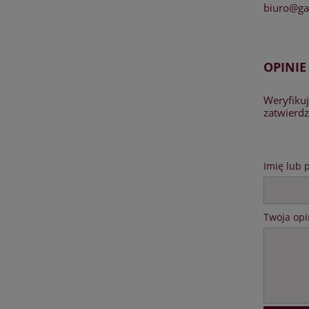
biuro@gal
OPINIE
Weryfikuj
zatwierd
Imię lub 
Twoja opi