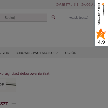
ZAREJESTRUJ SIĘ
ZALOGUJ SIĘ
SPRAWDŹ OPINIE
Koszyk:
(pusty)
4.9
STYLIA
BUDOWNICTWO I AKCESORIA
OGRÓD
oracji ciast dekorowania 3szt
3SZT