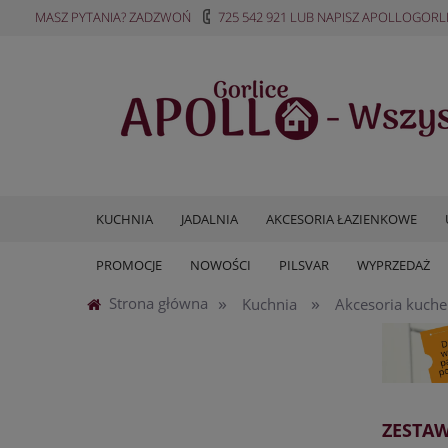
MASZ PYTANIA? ZADZWOŃ
725 542 921
LUB NAPISZ
APOLLOGORL
KUCHNIA
JADALNIA
AKCESORIA ŁAZIENKOWE
PROMOCJE
NOWOŚCI
PILSVAR
WYPRZEDAŻ
»
»
Strona główna
Kuchnia
Akcesoria kuch
ZESTAW