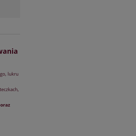
wania
go, lukru
teczkach,
oraz