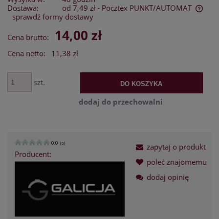
Dostawa:
od 7,49 zł
- Pocztex PUNKT/AUTOMAT
sprawdź formy dostawy
Cena nie zawiera ewentualnych kosztów płatności
14,00 zł
Cena brutto:
Cena netto:
11,38 zł
szt.
DO KOSZYKA
dodaj do przechowalni
0.0
(
0
)
zapytaj o produkt
Producent:
poleć znajomemu
dodaj opinię