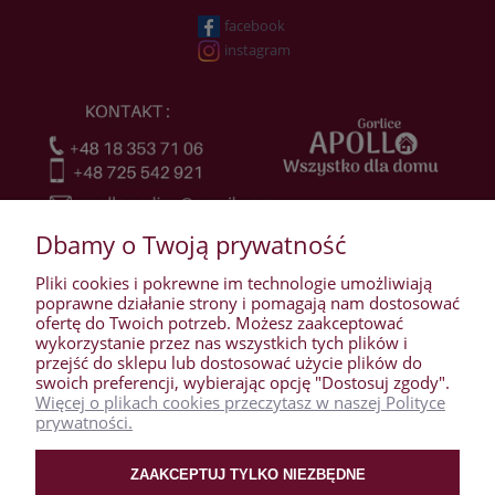
facebook
instagram
Dbamy o Twoją prywatność
Pliki cookies i pokrewne im technologie umożliwiają
poprawne działanie strony i pomagają nam dostosować
ofertę do Twoich potrzeb. Możesz zaakceptować
wykorzystanie przez nas wszystkich tych plików i
przejść do sklepu lub dostosować użycie plików do
WARUNKI ZAKUPÓW
swoich preferencji, wybierając opcję "Dostosuj zgody".
Więcej o plikach cookies przeczytasz w naszej Polityce
prywatności.
MOJE KONTO
ZAAKCEPTUJ TYLKO NIEZBĘDNE