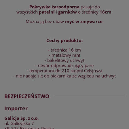
Pokrywka żaroodporna
pasuje do
wszystkich
patelni
i
garnków
o średnicy
16cm
.
Można ją bez obaw
myć w zmywarce
.
Cechy produktu:
- średnica 16 cm
- metalowy rant
- bakelitowy uchwyt
- otwór odprowadzający parę
- temperatura do 210 stopni Celsjusza
- nie nadaje się do piekarnika ze względu na uchwyt
BEZPIECZEŃSTWO
Importer
Galicja Sp. z o.o.
ul. Galicyjska 7
39-207 Brzeźnica, Polska