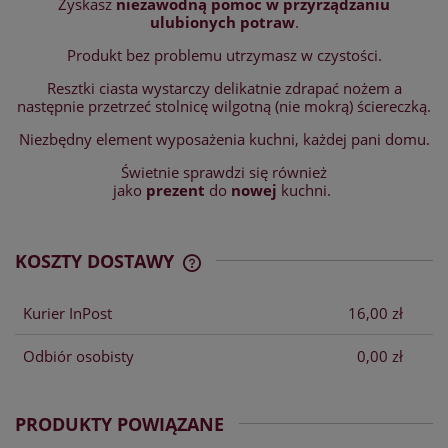
Zyskasz
niezawodną pomoc w przyrządzaniu
ulubionych potraw
.
Produkt bez problemu utrzymasz w czystości.
Resztki ciasta wystarczy delikatnie zdrapać nożem a
następnie przetrzeć stolnicę wilgotną (nie mokrą) ściereczką.
Niezbędny element wyposażenia kuchni, każdej pani domu.
Świetnie sprawdzi się również
jako
prezent
do
nowej
kuchni.
KOSZTY DOSTAWY
CENA NIE ZAWIERA EWENTUALNYCH
KOSZTÓW PŁATNOŚCI
Kurier InPost
16,00 zł
Odbiór osobisty
0,00 zł
PRODUKTY POWIĄZANE