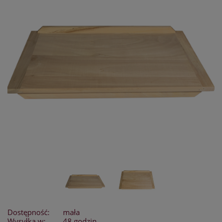
Dostępność:
mała
Wysyłka w:
48 godzin