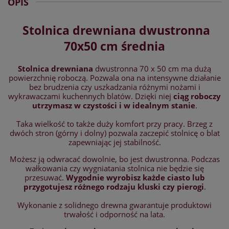
OPIS
Stolnica drewniana dwustronna
70x50 cm średnia
Stolnica drewniana
dwustronna 70 x 50 cm ma dużą
powierzchnię roboczą. Pozwala ona na intensywne działanie
bez brudzenia czy uszkadzania różnymi nożami i
wykrawaczami kuchennych blatów. Dzięki niej
ciąg roboczy
utrzymasz w czystości i w idealnym stanie
.
Taka wielkość to także duży komfort przy pracy. Brzeg z
dwóch stron (górny i dolny) pozwala zaczepić stolnicę o blat
zapewniając jej stabilność.
Możesz ją odwracać dowolnie, bo jest dwustronna. Podczas
wałkowania czy wygniatania stolnica nie będzie się
przesuwać.
Wygodnie wyrobisz każde ciasto
lub
przygotujesz różnego rodzaju kluski czy pierogi
.
Wykonanie z solidnego drewna gwarantuje produktowi
trwałość i odporność na lata.