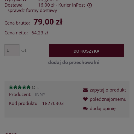
Dostawa:
16,00 zł
- Kurier InPost
sprawdź formy dostawy
Cena nie zawiera ewentualnych kosztów płatności
79,00 zł
Cena brutto:
Cena netto:
64,23 zł
szt.
DO KOSZYKA
dodaj do przechowalni
5.0
(
1
)
zapytaj o produkt
Producent:
INNY
poleć znajomemu
Kod produktu:
18270303
dodaj opinię