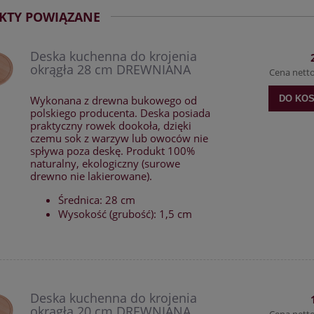
KTY POWIĄZANE
Deska kuchenna do krojenia
okrągła 28 cm DREWNIANA
Cena nett
Wykonana z drewna bukowego od
DO KO
polskiego producenta. Deska posiada
praktyczny rowek dookoła, dzięki
czemu sok z warzyw lub owoców nie
spływa poza deskę. Produkt 100%
naturalny, ekologiczny (surowe
drewno nie lakierowane).
Średnica: 28 cm
Wysokość (grubość): 1,5 cm
Deska kuchenna do krojenia
okrągła 20 cm DREWNIANA
Cena nett