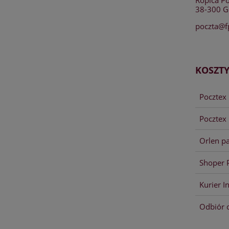
38-300 Go
poczta@f
KOSZT
Poczte
Pocztex 
Orlen p
Shoper 
Kurier I
Odbiór 