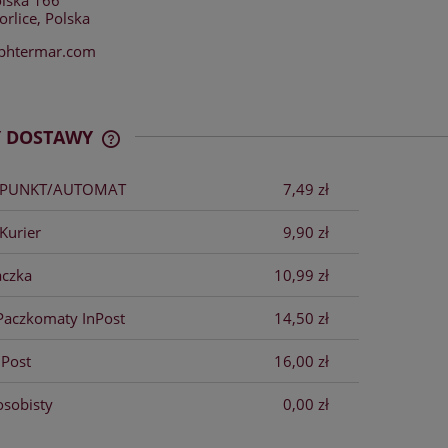
rlice, Polska
phtermar.com
Y DOSTAWY
x PUNKT/AUTOMAT
7,49 zł
CENA NIE ZAWIERA EWENTUALNYCH
KOSZTÓW PŁATNOŚCI
Kurier
9,90 zł
aczka
10,99 zł
Paczkomaty InPost
14,50 zł
nPost
16,00 zł
osobisty
0,00 zł