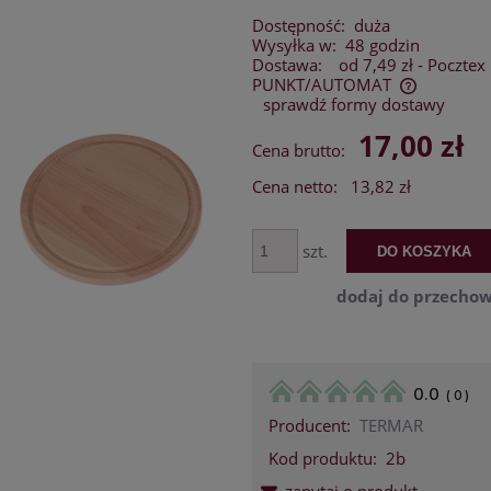
Dostępność:
duża
Wysyłka w:
48 godzin
Dostawa:
od 7,49 zł
- Pocztex
PUNKT/AUTOMAT
sprawdź formy dostawy
Cena nie zawiera ewentualnych kosztów
17,00 zł
Cena brutto:
płatności
Cena netto:
13,82 zł
szt.
DO KOSZYKA
dodaj do przechow
0.0
(
0
)
Producent:
TERMAR
Kod produktu:
2b
zapytaj o produkt