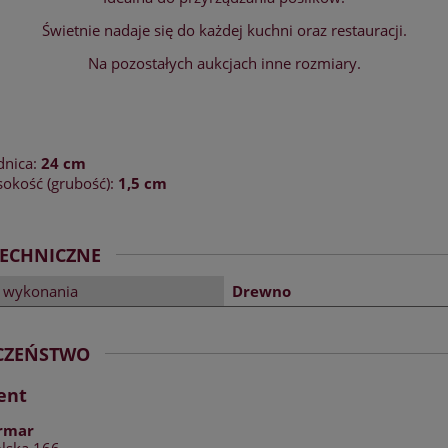
Świetnie nadaje się do każdej kuchni oraz restauracji.
Na pozostałych aukcjach inne rozmiary.
dnica:
24 cm
okość (grubość):
1,5 cm
TECHNICZNE
ł wykonania
Drewno
ECZEŃSTWO
ent
ermar
olska 166