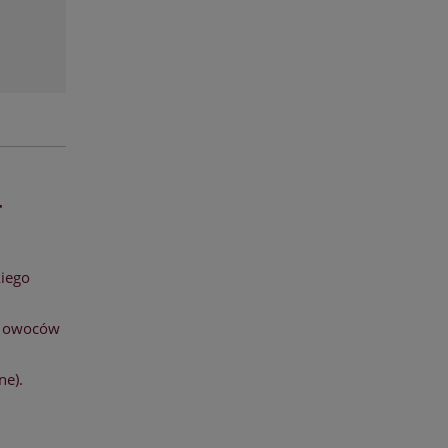
4
iego
b owoców
ne).