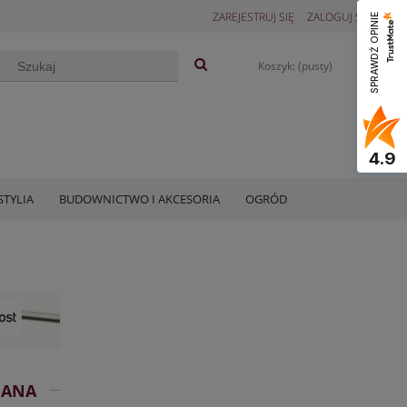
ZAREJESTRUJ SIĘ
ZALOGUJ SIĘ
SPRAWDŹ OPINIE
Koszyk:
(pusty)
4.9
STYLIA
BUDOWNICTWO I AKCESORIA
OGRÓD
IANA