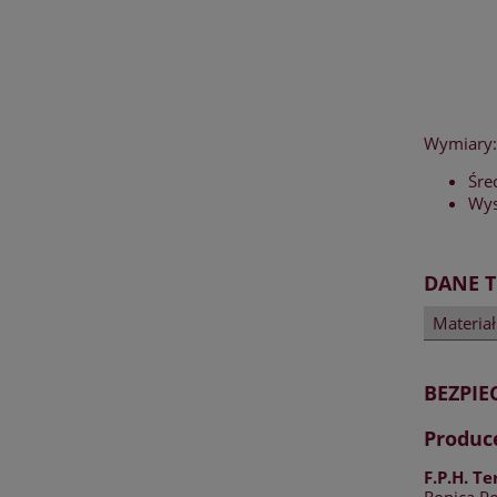
Wymiary:
Śre
Wys
DANE 
Materia
BEZPI
Produc
F.P.H. T
Ropica P