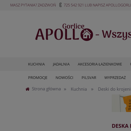
MASZ PYTANIA? ZADZWOŃ
725 542 921
LUB NAPISZ
APOLLOGORL
KUCHNIA
JADALNIA
AKCESORIA ŁAZIENKOWE
PROMOCJE
NOWOŚCI
PILSVAR
WYPRZEDAŻ
»
»
Strona główna
Kuchnia
Deski do krojeni
DESKA