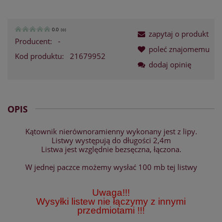
0.0
(
0
)
zapytaj o produkt
Producent:
-
poleć znajomemu
Kod produktu:
21679952
dodaj opinię
OPIS
Kątownik nierównoramienny wykonany jest z lipy.
Listwy występują do długości 2,4m
Listwa jest względnie bezsęczna, łączona.
W jednej paczce możemy wysłać 100 mb tej listwy
Uwaga!!!
Wysyłki listew nie łączymy z innymi
przedmiotami !!!