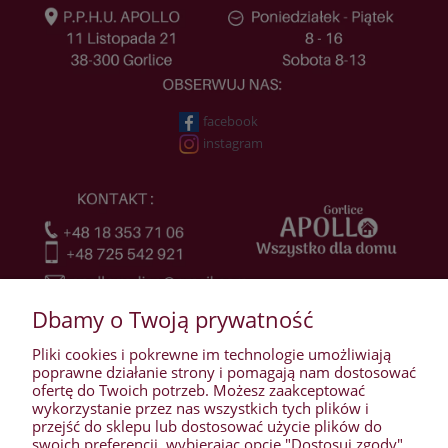
facebook
instagram
Dbamy o Twoją prywatność
Pliki cookies i pokrewne im technologie umożliwiają
poprawne działanie strony i pomagają nam dostosować
ofertę do Twoich potrzeb. Możesz zaakceptować
wykorzystanie przez nas wszystkich tych plików i
przejść do sklepu lub dostosować użycie plików do
WARUNKI ZAKUPÓW
swoich preferencji, wybierając opcję "Dostosuj zgody".