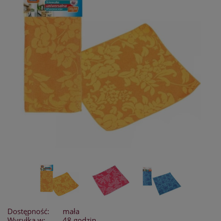
Dostępność:
mała
Wysyłka w:
48 godzin