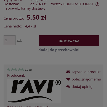
Dostawa:
od 7,49 zł
- Pocztex PUNKT/AUTOMAT
sprawdź formy dostawy
Cena nie zawiera ewentualnych kosztów płatności
5,50 zł
Cena brutto:
Cena netto:
4,47 zł
szt.
DO KOSZYKA
dodaj do przechowalni
0.0
(
0
)
zapytaj o produkt
Producent:
poleć znajomemu
dodaj opinię