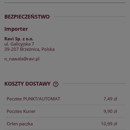
BEZPIECZEŃSTWO
Importer
Ravi Sp. z o.o.
ul. Galicyjska 7
39-207 Brzeźnica, Polska
n_nawala@ravi.pl
KOSZTY DOSTAWY
CENA NIE ZAWIERA EWENTUALNYCH
KOSZTÓW PŁATNOŚCI
Pocztex PUNKT/AUTOMAT
7,49 zł
Pocztex Kurier
9,90 zł
Orlen paczka
10,99 zł