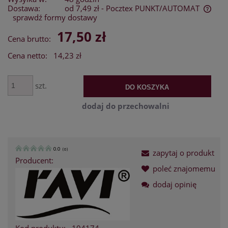
Dostawa:
od 7,49 zł
- Pocztex PUNKT/AUTOMAT
sprawdź formy dostawy
Cena nie zawiera ewentualnych kosztów płatności
17,50 zł
Cena brutto:
Cena netto:
14,23 zł
szt.
DO KOSZYKA
dodaj do przechowalni
0.0
(
0
)
zapytaj o produkt
Producent:
poleć znajomemu
dodaj opinię